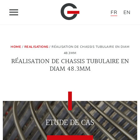
Panneau de gestion des cookies
FR
EN
ACCUEIL
HOME
/
REALISATIONS
/ RÉALISATION DE CHASSIS TUBULAIRE EN DIAM
SOLUTIONS
48.3MM
RÉALISATION DE CHASSIS TUBULAIRE EN
DIAM 48.3MM
APPLICATIONS
GRINAND
L’ACTUALITÉ DU TUBE
ETUDE DE CAS
CONTACT