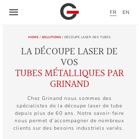
Panneau de gestion des cookies
FR
EN
ACCUEIL
HOME
/
SOLUTIONS
/ DÉCOUPE LASER DES TUBES
LA DÉCOUPE LASER DE
SOLUTIONS
VOS
TUBES MÉTALLIQUES PAR
APPLICATIONS
GRINAND
GRINAND
Chez Grinand nous sommes des
spécialistes de la découpe laser de tube
L’ACTUALITÉ DU TUBE
depuis plus de 60 ans. Notre savoir-faire
nous permet d’accompagner de nombreux
CONTACT
clients sur des besoins industriels variés.